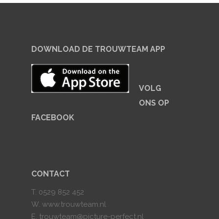
DOWNLOAD DE TROUWTEAM APP
VOLG
ONS OP
FACEBOOK
CONTACT
T. 0529 852 452
W. www.trouwteam.nl
E. trouwteam@picture-perfect.nl