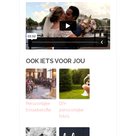
OOK IETS VOOR JOU
Persoonlijke
DIY-
trouwbelofte
persoonlijke
foto’s