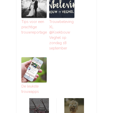
Tips voor een
Trouwbeleving
prachtige
XL
trouwreportage
@Koekbouw
Veghel op
zondag 18
september
De leukste
trouwapps