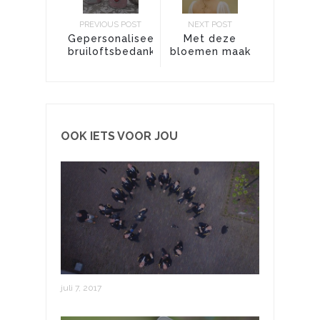
PREVIOUS POST
NEXT POST
Gepersonaliseerde
Met deze
bruiloftsbedankjes,
bloemen maak
voor een warm
jij jouw
gevoel van
bruidskapsel
binnen!
compleet!
OOK IETS VOOR JOU
Trouwreportage met een drone
juli 7, 2017