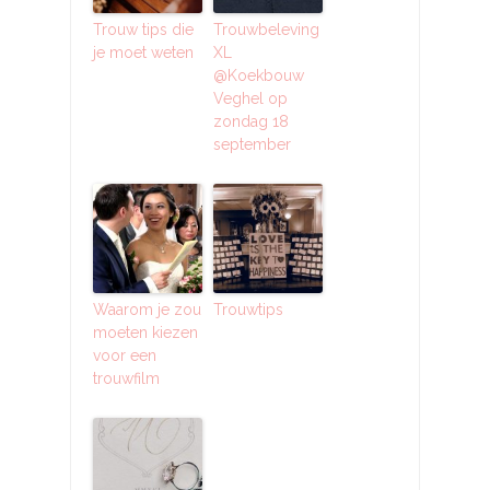
Trouw tips die
Trouwbeleving
je moet weten
XL
@Koekbouw
Veghel op
zondag 18
september
Waarom je zou
Trouwtips
moeten kiezen
voor een
trouwfilm