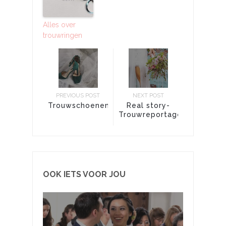
Alles over
trouwringen
PREVIOUS POST
NEXT POST
Trouwschoenen
Real story-
Trouwreportage
OOK IETS VOOR JOU