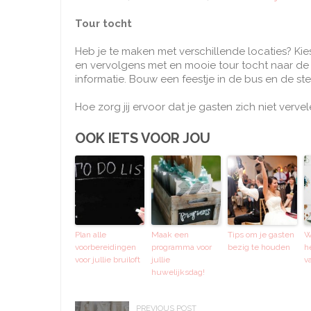
Tour tocht
Heb je te maken met verschillende locaties? Ki
en vervolgens met en mooie tour tocht naar de 
informatie. Bouw een feestje in de bus en de ste
Hoe zorg jij ervoor dat je gasten zich niet verv
OOK IETS VOOR JOU
Plan alle
Maak een
Tips om je gasten
W
voorbereidingen
programma voor
bezig te houden
h
voor jullie bruiloft
jullie
va
huwelijksdag!
PREVIOUS POST