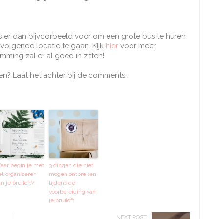
es er dan bijvoorbeeld voor om een grote bus te huren
volgende locatie te gaan. Kijk
hier
voor meer
mming zal er al goed in zitten!
elen? Laat het achter bij de comments.
aar begin je met
3 dingen die niet
et organiseren
mogen ontbreken
n je bruiloft?
tijdens de
voorbereiding van
je bruiloft
NEXT POST