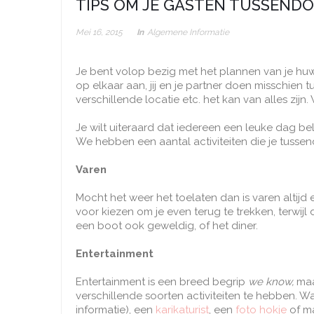
TIPS OM JE GASTEN TUSSEND
Mei 16, 2015
In
Algemene Informatie
Je bent volop bezig met het plannen van je huwel
op elkaar aan, jij en je partner doen misschien
verschillende locatie etc. het kan van alles zijn.
Je wilt uiteraard dat iedereen een leuke dag bel
We hebben een aantal activiteiten die je tussen
Varen
Mocht het weer het toelaten dan is varen altijd ee
voor kiezen om je even terug te trekken, terwijl
een boot ook geweldig, of het diner.
Entertainment
Entertainment is een breed begrip
we know,
maa
verschillende soorten activiteiten te hebben. Wat
informatie), een
karikaturist
, een
foto hokje
of ma