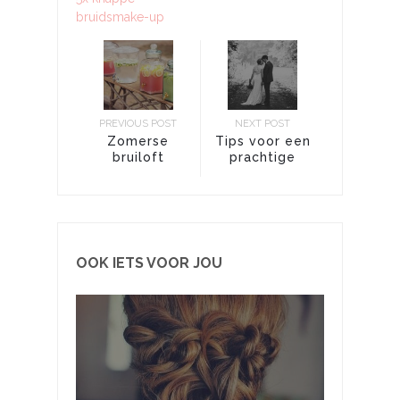
bruidsmake-up
PREVIOUS POST
NEXT POST
Zomerse
Tips voor een
bruiloft
prachtige
trouwreportage
OOK IETS VOOR JOU