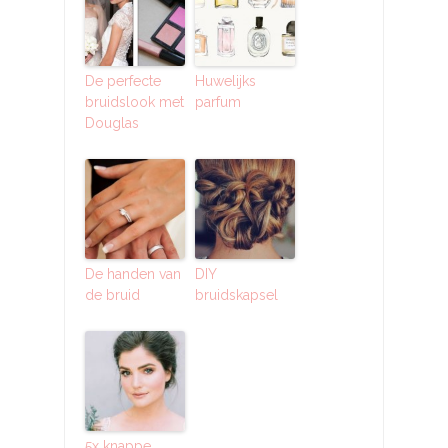
De perfecte
Huwelijks
bruidslook met
parfum
Douglas
De handen van
DIY
de bruid
bruidskapsel
5x knappe