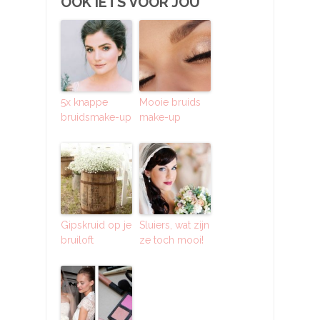
OOK IETS VOOR JOU
5x knappe
Mooie bruids
bruidsmake-up
make-up
Gipskruid op je
Sluiers, wat zijn
bruiloft
ze toch mooi!