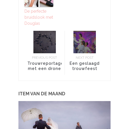
De perfecte
bruidslook met
Douglas
PREVIOUS POST
NEXT POST
Trouwreportage
Een geslaagd
met een drone
trouwfeest
voor iedereen
ITEM VAN DE MAAND